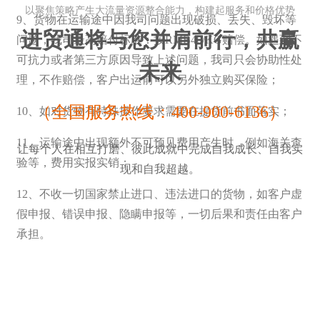
以聚焦策略产生大流量资源整合能力，构建起服务和价格优势
9、货物在运输途中因我司问题出现破损、丢失、毁坏等
进贸通将
与您并肩前行，共赢
问题，我司最高赔付标准：按RMB40/KG赔偿。如遇到不
可抗力或者第三方原因导致上述问题，我司只会协助性处
未来
理，不作赔偿，客户出运前可以另外独立购买保险；
（全国服务热线：400-900-6136）
10、如对货物有特殊操作要求需要在提货前书面落实；
11、运输途中出现额外不可预见费用产生时，例如海关查
让每个人在相互打磨、彼此成就中完成自我成长、自我实
验等，费用实报实销；
现和自我超越。
12、不收一切国家禁止进口、违法进口的货物，如客户虚
假申报、错误申报、隐瞒申报等，一切后果和责任由客户
承担。