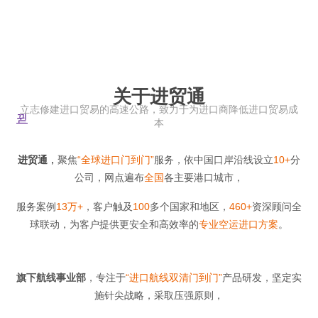
关于进贸通
立志修建进口贸易的高速公路，致力于为进口商降低进口贸易成
뀓
本
进贸通
，
聚焦
“全球进口门到门”
服务，依中国口岸沿线设立
10+
分
公司，网点遍布
全国
各主要港口城市，
服务案例
13万+
，客户触及
100
多个国家和地区，
460+
资深顾问全
球联动，为客户提供更安全和高效率的
专业空运进口方案
。
旗下航线事业部
，专注于
“进口航线双清门到门”
产品研发，坚定实
施针尖战略，采取压强原则，