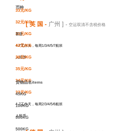
币种
33元/KG
32元/KG
[ 英 国
-
广州 ]
-
空运双清不含税价格
31元/KG
普货
42元/KG
4-7工作天，每周1/3/4/5/7航班
36元/KG
人民币
35元/KG
34元/KG
货物品名items
33元/KG
45KG
4-7工作天，每周2/3/4/5/6航班
100KG
人民币
300KG
500KG