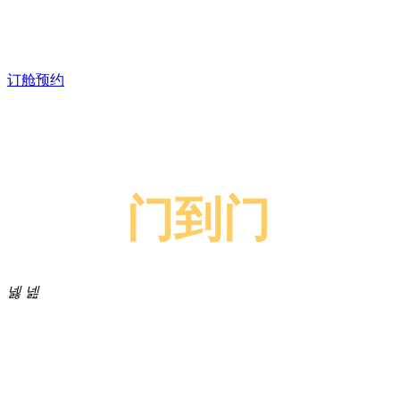
订舱预约
空运进口
双清
门到门
包机的服务，快递的价格，费用低
至
31
元/kg（含双清）
넳
넲