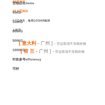
43元/KG
货物品名items
42.5元/KG
45KG
4-7工作天，每周1/2/3/4/5航班
100KG
人民币
300KG
500KG
[ 意大利
-
广州 ]
-
空运双清不含税价格
1000KG
[ 荷 兰
-
广州 ]
-
空运双清不含税价格
时效参考efficiency
币种