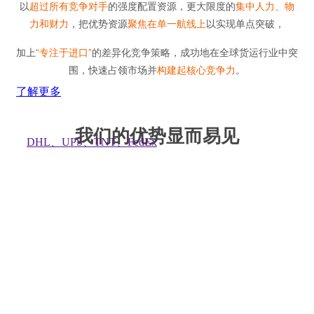
以
超过所有竞争对手
的强度配置资源，更大限度的
集中人力、物
力和财力
，把优势资源
聚焦在单一航线上
以实现单点突破，
加上
“专注于进口”
的差异化竞争策略，成功地在全球货运行业中突
围，快速占领市场并
构建起核心竞争力
。
了解更多
我们的优势显而易见
DHL、UPS、TNT、FedEx
计费重除以5000
全境上门提货
时效：4-7天，不承诺
价格：52/KG