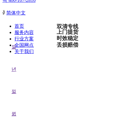
끅
400-107-2816
ꀅ
简体中文
首页
双清专线
上门提货
服务内容
时效稳定
行业方案
丢损赔偿
全国网点
낕
关于我们
년
낄
뀘