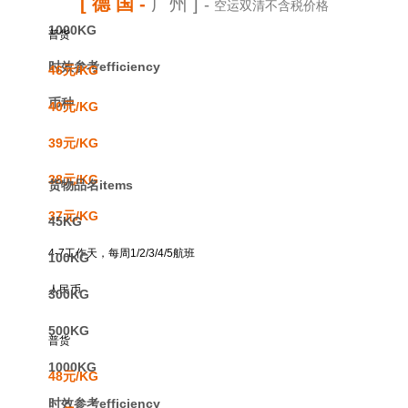
[ 德 国
-
广州 ]
-
空运双清不含税价格
1000KG
普货
时效参考efficiency
46元/KG
币种
40元/KG
39元/KG
38元/KG
货物品名items
37元/KG
45KG
4-7工作天，每周1/2/3/4/5航班
100KG
人民币
300KG
500KG
普货
1000KG
48元/KG
时效参考efficiency