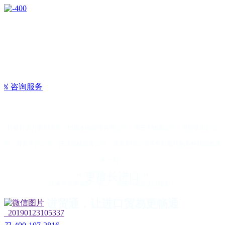
ꁱ
咨询服务
打破行业习俗和假设，把原本由管理咨询公司、第三方物流公司、外贸进出口公
司、资金平台公司、进口报检报关公司、仓库管理公司等分别履行的多种职能集成
在一起，
“ 更擅长进口 ”
让客户享受省时、省心、省钱的全新进口服务！
进贸通，让进口贸易更畅通