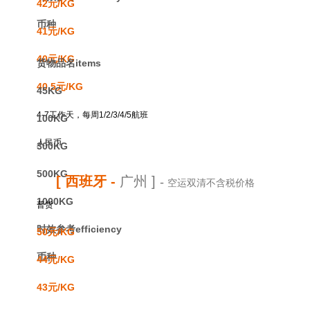
42元/KG
币种
41元/KG
40元/KG
货物品名items
40.5元/KG
45KG
4-7工作天，每周1/2/3/4/5航班
100KG
人民币
300KG
500KG
[ 西班牙
-
广州 ]
-
空运双清不含税价格
1000KG
普货
时效参考efficiency
50元/KG
币种
44元/KG
43元/KG