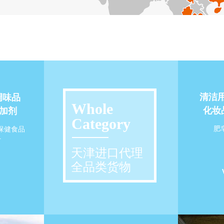
清洁用
 调味品
Whole
化妆
添加剂
Category
肥皂
 保健食品
叶
天津进口代理
全品类货物