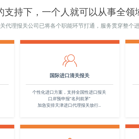
确的
的支持下，一个人就可以从事全领
货物
险品等，拥有
标准和要求，
关代理报关公司已将各个职能环节打通，服务贯穿整个
口和
。
如天
口手续和清关
、青
根据客户的需
提供
ꁘ
港还是其他港
括货
等。
经
会与海关保持
国际进口清关报关
关工
和放行。与客
与相
个性化进口方案，支持全国性进口报关
客户解决问题
确保
口岸预申报“名列前茅”
加急安排天津进口代理报关放行..
助您顺利完成
个环
报关
您实现商业目
。使
理报