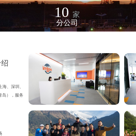
10
家
分公司
介绍
关代
方位
上海、
深圳
、
盖物
。拥
青岛），服务
能够
续。
如化
妆
悉相
场