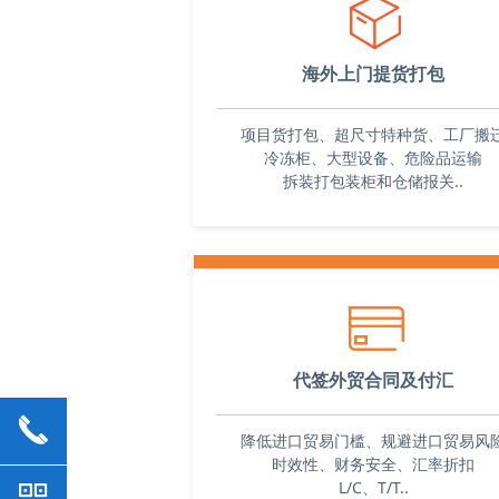
关事务，确保现场操作
ꁦ
确性和高效性。
选择进贸通作为进口报
海外上门提货打包
理，将得到可靠的报关
和丰富的经验支持。进
项目货打包、超尺寸特种货、工厂搬
将竭诚服务，帮助客户
冷冻柜、大型设备、危险品运输
完成进出口贸易。
拆装打包装柜和仓储报关..
ꀔ
代签外贸合同及付汇
끅
降低进口贸易门槛、规避进口贸易风
时效性、财务安全、汇率折扣
L/C、T/T..
낃