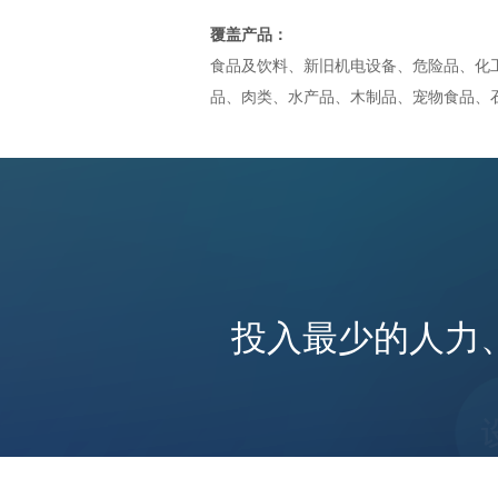
关的报检和报关要求。
覆盖产品：
客户办理相关的报检手
确保货物符合国家标准
食品及饮料、新旧机电设备、危险品、化
求。
品、肉类、水产品、木制品、宠物食品、
在报关流程中，提供详
进贸通作为一家专业的报关代理企业，提
报关流程和资料要求给
户，确保客户了解整个
关服务，涵盖了各种行业和物品。无论是
过程的各个环节。与客
其他类型的企业，都能提供高质量的报关
享相关的案例和经验，
对于供应链中的物流环节，提供一站式的
客户更好地了解报关的
物的运输和清关。与国内外的物流公司合
细节。
运、空运和陆运等多种运输方式。在广州
针对进口报关代理业务
投入最少的人力
圳、青岛、宁波等地设有办事处或分支机
助客户搜索和选择合适
应商，并协助客户进行
地服务客户。
和经营。提供准确的报
在报关过程中，协助客户准备所需的资料
料和单证，确保货物顺
保其准确性和完整性。了解商检和价格监
口。
求，并会在报关过程中加以关注和处理。
对于出口业务，协助客
品、机械、化工品还是其他类型的货物，
理相关的报关手续和出