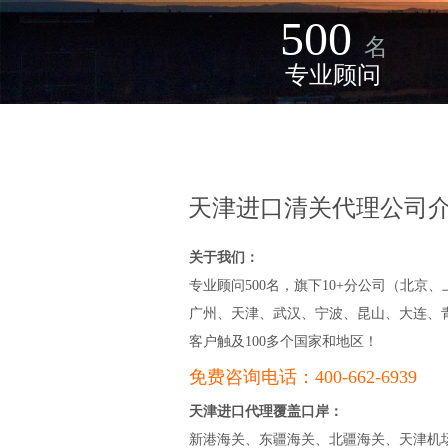
500
名
专业顾问
天津进口清关代理公司
进贸通是一家专业的报
关于我们：
理企业，为客户提供全
专业顾问500名，旗下10+分公司（北京、
的进出口贸易服务，涵
流、报关、清关等业务
广州、天津、武汉、宁波、昆山、大连、
有丰富的经验和资质，
客户触及100多个国家和地区！
处理各类物品的报关手
免费咨询电话：400-662-6939
针对不同行业和产品，
工品、木材、红酒、化
天津进口代理覆盖口岸：
品、机械等，了解并熟
新港海关、东疆海关、北疆海关、天津机