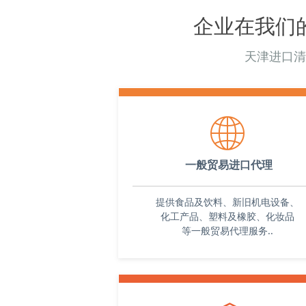
的报关服务。
物的清关手续。提供准
企业在我们
报关资料和单证，确保
针对特定行业和物品，如红酒、木材和危
顺利出口。
丰富的经验和专业知识。了解相关的行业
天津进口清
在物流方面，与各大港
并会根据客户的需求提供相应的报关方案
机场有紧密合作关系，
对于进口报关代理业务，协助客户办理进
津港、广州港、上海港
手续。了解国内外的进口报关要求，并会
岛港、宁波港等。能够
ꄓ
求提供相应的服务。无论是天津港、上海
一站式的物流服务，包
物的运输、包装、标签
口，都能为客户提供相应的报关服务。
拥有专业的团队和管理
报关过程中注重操作的准确性和高效性。
一般贸易进口代理
验，能够有效地处理报
紧密合作，确保货物顺利通过检验、查验
作和货物的通关事宜。
提供食品及饮料、新旧机电设备、
户分享成功案例和经验，以便更好地帮助
关部门保持紧密合作，
化工产品、塑料及橡胶、化妆品
和提供解决方案。
货物的监管和管理。
等一般贸易代理服务..
选择进贸通，您将得到可靠的报关服务，
在报关过程中，关注每
节的细节和要求，确保
进出口贸易。我们将竭诚为您服务，帮助
工作的准确性和合规性
标。
用专业的设备和工具处