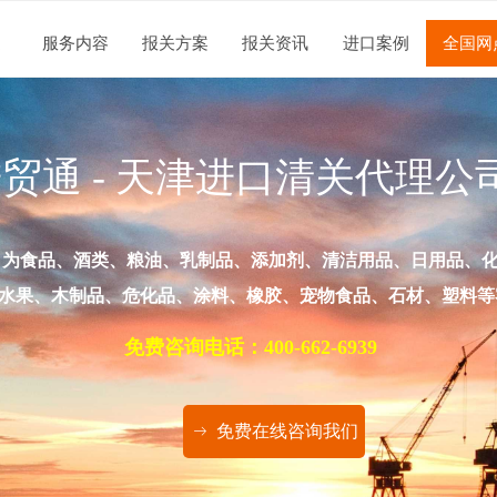
通
服务内容
报关方案
报关资讯
进口案例
全国网
贸通 -
天津进口清关代理公
，为食品、酒类、粮油、乳制品、添加剂、清洁用品、日用品、
水果、木制品、危化品、涂料、橡胶、宠物食品、石材、塑料等
免费咨询电话：400-662-6939
免费在线咨询我们
ꁹ