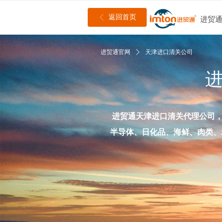
返回首页
ꁣ
进贸
进贸通官网
ꄲ
天津进口清关公司
进
进贸通天津进口清关代理公司
半导体、日化品、海鲜、肉类、