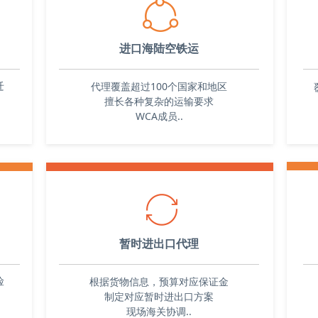
的准
ꁢ
关代
进口海陆空铁运
服务
贸通
迁
代理覆盖超过100个国家和地区
顺利
擅长各种复杂的运输要求
WCA成员..
ꀡ
暂时进出口代理
险
根据货物信息，预算对应保证金
制定对应暂时进出口方案
现场海关协调..