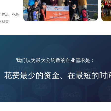
协助
续，
和要
工产品、化妆
石材等
细的
供全方位的报
客
报关
有限公司还是
户分
服务。
帮助
服务，包括货
相关
作，提供海
我们认为最大公约数的企业需求是
：
、上海、深
，协
、花费最少的资金、在最短的时
构，以便更好
的供
采购
关资
和文件，并确
利进
管等方面的要
无论是化妆
户办
都能提供相应
口货