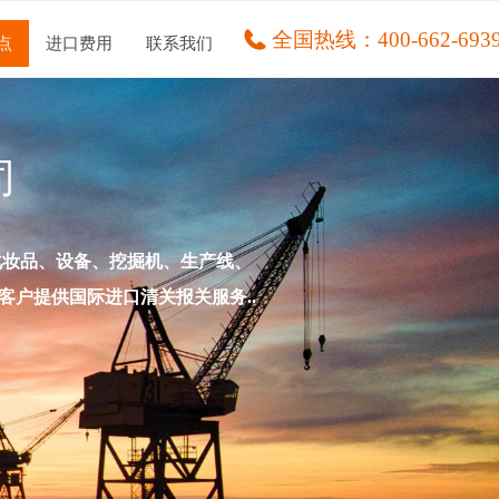
全国热线：
400-662-693
点
进口费用
联系我们
司
化妆品、设备、挖掘机、生产线、
客户提供国际进口清关报关服务
..