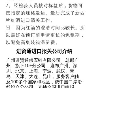
7。经检验人员核对标签后，货物可
按指定的规格发运。最后完成了新西
兰红酒进口清关工作。
附：因为红酒的澄清时间比较长。所
以最好在预订前申请更长的免租期，
以避免高集装箱滞留费。
进贸通进口报关公司介绍
广州进贸通供应链有限公司，总部广
州，旗下10+分公司，遍布广州、深
圳、北京、上海、宁波、武汉、青
岛、天津、大连、昆山，服务客户触
及100多个国家和地区，依中国口岸沿
线设立分公司，支持全国进口申报，
口岸预申报“名列前茅”。
点击免费获取报价
400-107-2816
ꁱ
进贸通，海关AEO高级认证企业，专
ꂅ
注全球门到门，一站式进口代理清关
服务！