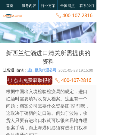
首页
服务内容
行业方案
全国网点
联系我们
400-107-2816
ꂅ
新西兰红酒进口清关所需提供的
资料
进贸通
编辑：
进口报关代理公司
2021-05-28
19:15:00
点击免费获取报价
400-107-2816
ꁱ
ꂅ
根据中国出入境检验检疫局的规定，进口
红酒时需要填写收货人档案。这里有一个
问题：档案公司需要什么资格证书吗?嗯，
这取决于确切的进口港。例如宁波港，收
货人只要有进出口权就可以很容易地办理
备案手续，而上海港则必须有进出口权和
食品流通许可证。