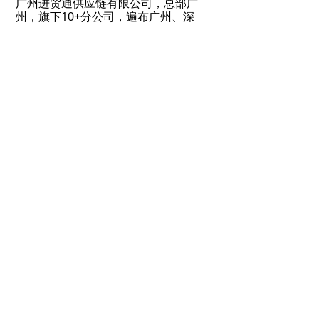
广州进贸通供应链有限公司，总部广
州，旗下10+分公司，遍布广州、深
圳、北京、上海、宁波、武汉、青
岛、天津、大连、昆山，服务客户触
及100多个国家和地区，依中国口岸沿
线设立分公司，支持全国进口申报，
口岸预申报“名列前茅”。
点击免费获取报价
400-107-2816
ꁱ
进贸通，海关AEO高级认证企业，专
ꂅ
注全球门到门，一站式进口代理清关
服务！
1
分享到：
前一个：
无