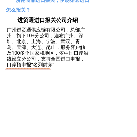
怎么报关？
进贸通进口报关公司介绍
广州进贸通供应链有限公司，总部广
州，旗下10+分公司，遍布广州、深
圳、北京、上海、宁波、武汉、青
岛、天津、大连、昆山，服务客户触
及100多个国家和地区，依中国口岸沿
线设立分公司，支持全国进口申报，
口岸预申报“名列前茅”。
点击免费获取报价
400-107-2816
ꁱ
进贸通，海关AEO高级认证企业，专
ꂅ
注全球门到门，一站式进口代理清关
服务！