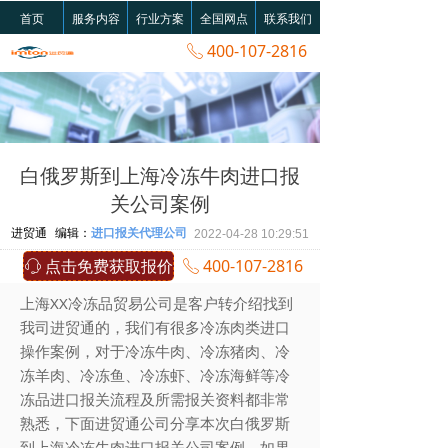
首页
服务内容
行业方案
全国网点
联系我们
400-107-2816
ꂅ
白俄罗斯到上海冷冻牛肉进口报
关公司案例
进贸通
编辑：
进口报关代理公司
2022-04-28
10:29:51
点击免费获取报价
400-107-2816
ꁱ
ꂅ
上海XX冷冻品贸易公司是客户转介绍找到
我司进贸通的，我们有很多冷冻肉类进口
操作案例，对于冷冻牛肉、冷冻猪肉、冷
冻羊肉、冷冻鱼、冷冻虾、冷冻海鲜等冷
冻品进口报关流程及所需报关资料都非常
熟悉，下面进贸通公司分享本次白俄罗斯
到上海冷冻牛肉进口报关公司案例，如果