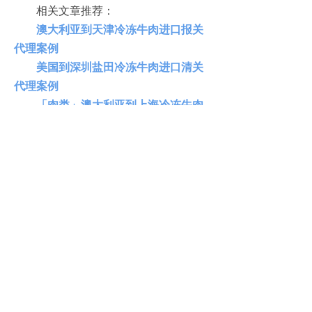
相关文章推荐：
澳大利亚到天津冷冻牛肉进口报关
代理案例
美国到深圳盐田冷冻牛肉进口清关
代理案例
「肉类」澳大利亚到上海冷冻牛肉
进口清关案例
进口牛肉清关公司：冷冻牛肉进口
清关资料及资质
进口澳洲冷冻牛肉报关代理详细流
程以及注意事项说明
进贸通进口报关公司介绍
广州进贸通供应链有限公司，总部广
州，旗下10+分公司，遍布广州、深
圳、北京、上海、宁波、武汉、青
岛、天津、大连、昆山，服务客户触
及100多个国家和地区，依中国口岸沿
线设立分公司，支持全国进口申报，