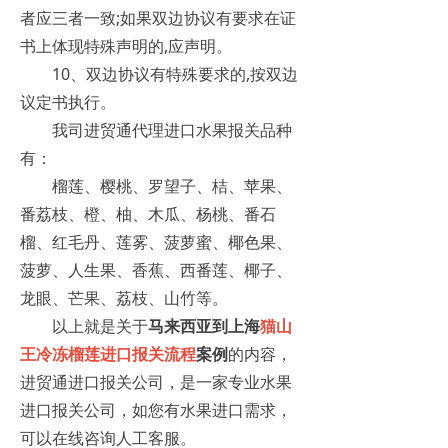
者应三者一致;如果双边协议有要求在证
书上体现特殊声明的,应声明。
10、双边协议有特殊要求的,按双边
议定书执行。
我司进贸通代理进口水果报关品种
有：
榴莲、樱桃、罗望子、桔、苹果、
番荔枝、橙、柚、木瓜、杨桃、番石
榴、红毛丹、莲雾、菠萝蜜、椰色果、
菠萝、人生果、香蕉、西番莲、椰子、
龙眼、芒果、荔枝、山竹等。
以上就是关于
马来西亚到上海
猫山
王
冷冻榴莲进口报关
流程
案例
的内容，
进贸通进口报关公司，是一家专业水果
进口报关公司，如您有水果进口需求，
可以在线咨询人工客服。