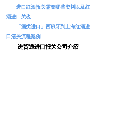
进口红酒报关需要哪些资料以及红
酒进口关税
「酒类进口」西班牙到上海红酒进
口清关流程案例
进贸通进口报关公司介绍
广州进贸通供应链有限公司，总部广
州，旗下10+分公司，遍布广州、深
圳、北京、上海、宁波、武汉、青
岛、天津、大连、昆山，服务客户触
及100多个国家和地区，依中国口岸沿
线设立分公司，支持全国进口申报，
口岸预申报“名列前茅”。
点击免费获取报价
400-107-2816
ꁱ
进贸通，海关AEO高级认证企业，专
ꂅ
注全球门到门，一站式进口代理清关
服务！