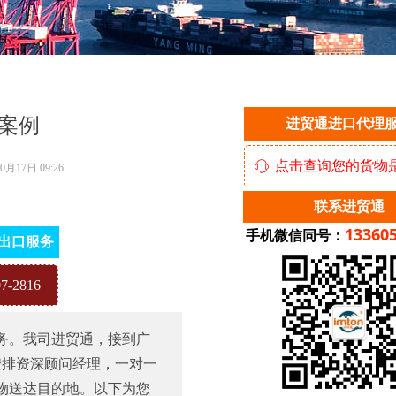
案例
进贸通进口代理
点击查询您的货物
ꁱ
10月17日
09:26
联系进贸通
13360
手机微信同号：
出口服务
-2816
服务。我司进贸通，接到广
安排资深顾问经理，一对一
物送达目的地。以下为您