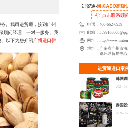
进贸通-
海关AEO高级
ꁱ
点击联系顾
服务。我司进贸通，接到广州
电话：
400-662-6939
深顾问经理，一对一服务。我
邮箱：
3599168608@qq
地。以下为您介绍
广州进口伊
网址：
http://www.imto
地址：
广东省广州市海
路环球贸易中心
进贸通进口案
韩国调
进口报
2024-06
深圳特
例
泰国设
关到广
2024-06
电机组
案例