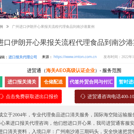
例
ꅀ
广州进口伊朗开心果报关流程代理食品到南沙港案例
进口伊朗开心果报关流程代理食品到南沙港
来源：
https://www.imton.com.cn
编辑：
进口报关代理公司
发布时间：
2022年
进贸通（
海关AEO高级认证企业
）
-
服务范围
进口报关清关
仓储配送
代签外贸合同与付汇
暂时进
ꁱ
点击免费获取进出口报价
ꁱ
进贸通咨询电话400-107
成立于2004年，专业代理食品进口清关服务，国际海空陆运输
开心果进口报关代理咨询，他们想进口开心果，我司进贸通客服
进口清关资料，入境口岸：广州南沙港三期码头，安全快速把货