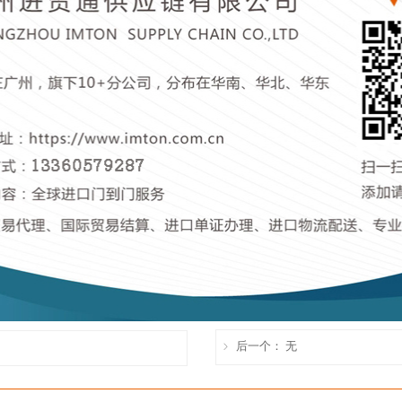
后一个：
无
ꁇ