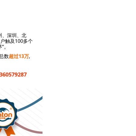
州、深圳、北
触及100多个
”。
总数
超过13万
,
0579287