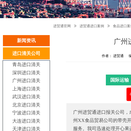
进贸通官网
ꅀ
进贸通进口案例
ꅀ
食品进口案
广州
新闻资讯
进口清关公司
作者： 进贸通
青岛进口清关
深圳进口清关
国际运输
广州进口清关
上海进口清关
武汉进口清关
北京进口清关
广州进贸通进口报关公司，
宁波进口清关
州XX食品贸易公司的带壳
大连进口清关
服务。我司迅速处理开心果
天津进口清关