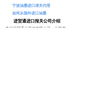
宁波油墨进口清关代理
如何从国外进口油墨
进贸通进口报关公司介绍
广州进贸通供应链有限公司，总部广
州，旗下10+分公司，遍布广州、深
圳、北京、上海、宁波、武汉、青
岛、天津、大连、昆山，服务客户触
及100多个国家和地区，依中国口岸沿
线设立分公司，支持全国进口申报，
口岸预申报“名列前茅”。
点击免费获取报价
400-107-2816
ꁱ
进贸通，海关AEO高级认证企业，专
ꂅ
注全球门到门，一站式进口代理清关
服务！