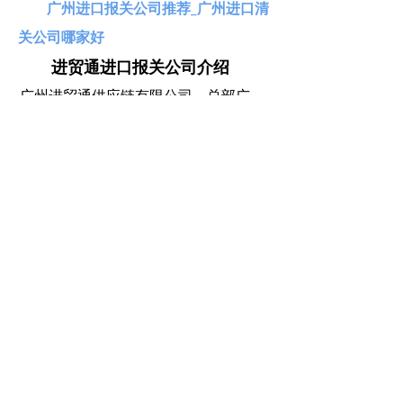
广州进口报关公司推荐_广州进口清
关公司哪家好
进贸通进口报关公司介绍
广州进贸通供应链有限公司，总部广
州，旗下10+分公司，遍布广州、深
圳、北京、上海、宁波、武汉、青
岛、天津、大连、昆山，服务客户触
及100多个国家和地区，依中国口岸沿
线设立分公司，支持全国进口申报，
口岸预申报“名列前茅”。
点击免费获取报价
400-107-2816
ꁱ
进贸通，海关AEO高级认证企业，专
ꂅ
注全球门到门，一站式进口代理清关
服务！