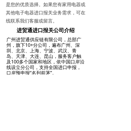
是您的优质选择。如果您有家用电器或
其他电子电器进口报关业务需求，可在
线联系我们客服或留言。
进贸通进口报关公司介绍
广州进贸通供应链有限公司，总部广
州，旗下10+分公司，遍布广州、深
圳、北京、上海、宁波、武汉、青
岛、天津、大连、昆山，服务客户触
及100多个国家和地区，依中国口岸沿
线设立分公司，支持全国进口申报，
口岸预申报“名列前茅”。
点击免费获取报价
400-107-2816
ꁱ
进贸通，海关AEO高级认证企业，专
ꂅ
注全球门到门，一站式进口代理清关
服务！