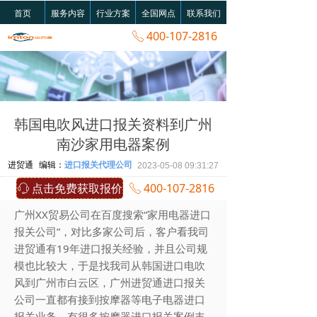
首页
服务内容
行业方案
全国网点
联系我们
400-107-2816
ꂅ
韩国电吹风进口报关资料到广州
南沙家用电器案例
进贸通
编辑：
进口报关代理公司
2023-05-08
09:31:27
点击免费获取报价
400-107-2816
ꁱ
ꂅ
广州XX贸易公司在百度搜索“家用电器进口
报关公司”，对比多家公司后，客户看我司
进贸通有19年进口报关经验，并且公司规
模也比较大，于是找我司从韩国进口电吹
风到广州市白云区，广州进贸通进口报关
公司一直都有接到按摩器等电子电器进口
报关业务，有很多按摩器进口报关案例丰