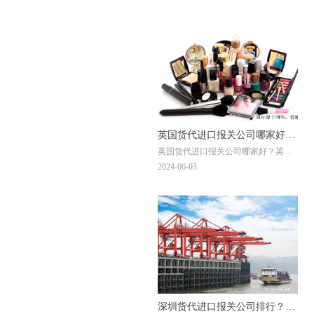
英国货代进口报关公司哪家好？
英国货代进口报关公司哪家好？英国
英国化妆品清关流程
进口报关公司推荐我司万享进贸通，
2024-06-03
成立于2004年，全国10家分公司（上
海总部、广州、深圳、北京、宁波、
武汉、青岛、天津、大连、昆山），
13万+全球服务案例，20年进口报关经
验，500多名资深的进口业务经理，专
注全球门到门一站式进口清关代理服
务。万享进贸通可以提供公司一般贸
易进口英国化妆品清关流程一站式门
到门，以下还会介绍化妆品进口报关
注意事项，如果您有需求，欢迎咨询
在线客服或来电400-662-6939。
深圳货代进口报关公司排行？广