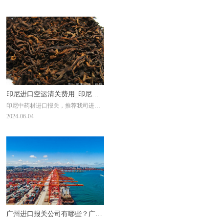
印尼进口空运清关费用_印尼中
印尼中药材进口报关，推荐我司进贸
药材进口报关资料
通，在全国有10家分公司，覆盖了上
2024-06-04
海总部、广州、深圳、武汉、宁波、
昆山、北京、天津、大连、青岛等各
一二线港口城市，超过500人的精英团
队为您打造药材进口报关方案，提供
一条龙国际运输清关物流服务。下面
为您介绍印尼进口空运清关费用，还
有印尼中药材进口报关资料。如果您
有中药材进口报关需求，欢迎在线联
系客服或拨打电话400-662-6939。
广州进口报关公司有哪些？广州