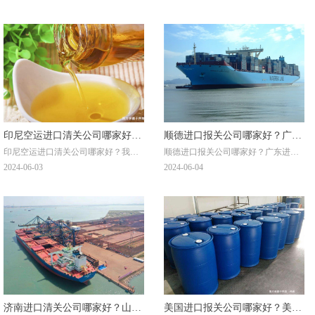
印尼空运进口清关公司哪家好？
顺德进口报关公司哪家好？广东
印尼空运进口清关公司哪家好？我司
顺德进口报关公司哪家好？广东进口
印尼起酥油报关流程
进口清关公司排名
进贸通，成立于2004年，是海关AEO
清关公司排名前十？不知道顺德报关
2024-06-03
2024-06-04
高级认证报关行，在全国有10家分公
行哪家好？推荐我司进贸通，成立于
司，分布在上海总部、广州、深圳、
2004年，有500多名资深进口顾问经
武汉、宁波、昆山、北京、天津、大
理，有各类货物进出口报关案例
连、青岛等各一二线港口城市，可提
13W+。进贸通是海关AEO高级认证企
供印尼起酥油报关流程代理食用油一
业，在全国有10家分公司，分布在上
站式门到门，超过500人的精英团队为
海总部、广州、深圳、北京、宁波、
您打造印尼起酥油进口清关方案，欢
武汉、青岛、天津、大连、昆山等一
迎在线咨询客服或拨打电话400-662-
二线港口城市，广州分公司地址：广
6939。
州市海珠区新港东路148号邦华环球贸
易中心东翼22层，可代理上千种货物
进口报关，如需进口报关代理业务，
济南进口清关公司哪家好？山东
美国进口报关公司哪家好？美国