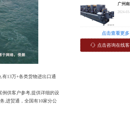
广州南
越南旧
2024-03
关代理
案例
点击查看更多
ꁱ
点击咨询在线客
有13万+各类货物进出口通
例供客户参考,提供详细的设
务,进贸通，全国有10家分公