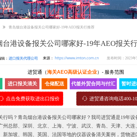
ꅀ
青岛烟台港设备报关公司哪家好-19年AEO报关行推荐
烟台港设备报关公司哪家好-19年AEO报关
来源：
https://www.imton.com.cn
编辑：
进口报关代理公司
发布时间：
2023年
进贸通（
海关AEO高级认证企业
）
-
服务范围
进口报关清关
仓储配送
代签外贸合同与付汇
暂时进
ꁱ
点击免费获取进出口报价
ꁱ
进贸通咨询电话400-107
关行吗？青岛烟台港设备报关公司哪家好？我司进贸通是19年设
广州总部、深圳、北京、上海、宁波、武汉、青岛、天津、大连
、新加坡、韩国、英国、法国等地的仪器设备清关案例，货物进