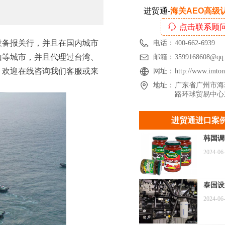
进贸通-
海关AEO高级
ꁱ
点击联系顾
设备报关行，并且在国内城市
电话：
400-662-6939
山等城市，并且代理过台湾、
邮箱：
3599168608@qq
，欢迎在线咨询我们客服或来
网址：
http://www.imto
地址：
广东省广州市海
路环球贸易中心
进贸通进口案
韩国调
进口报
2024-06
深圳特
例
泰国设
关到广
2024-06
电机组
案例