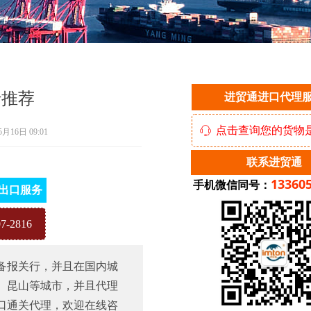
行推荐
进贸通进口代理
点击查询您的货物
ꁱ
5月16日
09:01
联系进贸通
13360
手机微信同号：
出口服务
-2816
备报关行，并且在国内城
、昆山等城市，并且代理
口通关代理，欢迎在线咨