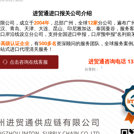
进贸通进口报关公司介绍
有限公司，成立于
2004年
，总部广州，全球
12家
分公司，遍布广
汉、青岛、天津、大连、昆山、印尼雅加达、泰国曼谷，服务客户
口岸沿线设立分公司，支持全国进口申报，口岸预申报“名列前茅
O高级认证企业
，
有
500多名
资深顾问的服务团队，全球服务案例
一站式进口代理清关服务！
进贸通咨询电话 1336
ꁱ
点击咨询在线客服
1
分享到：