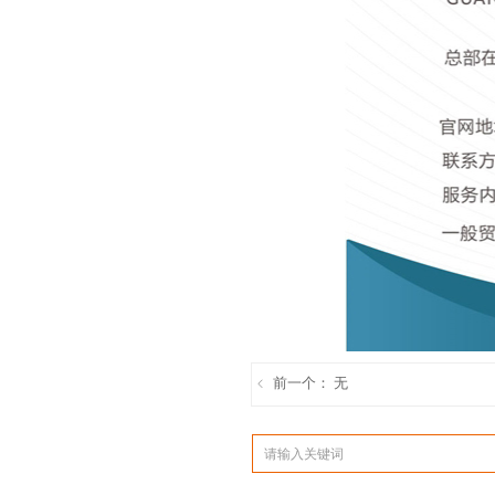
前一个：
无
ꁆ