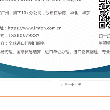
后一个：
无
ꁇ