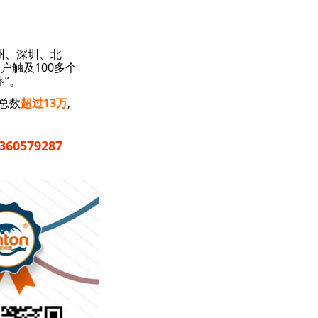
州、深圳、北
触及100多个
”。
总数
超过13万
,
0579287