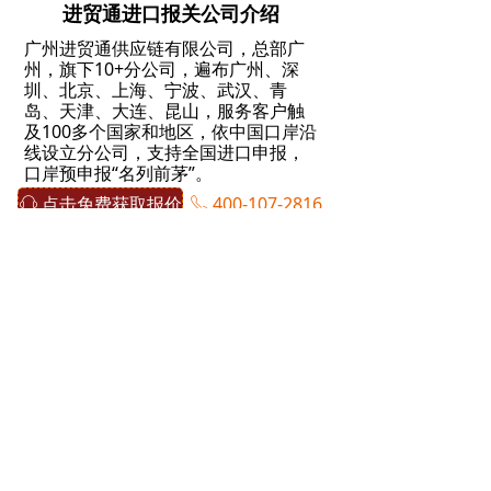
进贸通进口报关公司介绍
广州进贸通供应链有限公司，总部广
州，旗下10+分公司，遍布广州、深
圳、北京、上海、宁波、武汉、青
岛、天津、大连、昆山，服务客户触
及100多个国家和地区，依中国口岸沿
线设立分公司，支持全国进口申报，
口岸预申报“名列前茅”。
点击免费获取报价
400-107-2816
ꁱ
进贸通，海关AEO高级认证企业，专
ꂅ
注全球门到门，一站式进口代理清关
服务！
1
分享到：