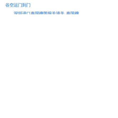
谷空运门到门
深圳进口泰国榴莲报关清关_泰国榴
莲海运进口公司
郑州进口泰国榴莲报关资料_泰国榴
莲进口关税多少
进贸通进口报关公司介绍
广州进贸通供应链有限公司，总部广
州，旗下10+分公司，遍布广州、深
圳、北京、上海、宁波、武汉、青
岛、天津、大连、昆山，服务客户触
及100多个国家和地区，依中国口岸沿
线设立分公司，支持全国进口申报，
口岸预申报“名列前茅”。
点击免费获取报价
400-107-2816
ꁱ
进贸通，海关AEO高级认证企业，专
ꂅ
注全球门到门，一站式进口代理清关
服务！