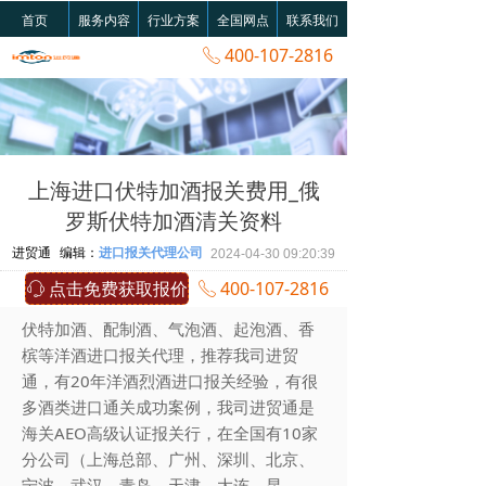
首页
服务内容
行业方案
全国网点
联系我们
400-107-2816
ꂅ
上海进口伏特加酒报关费用_俄
罗斯伏特加酒清关资料
进贸通
编辑：
进口报关代理公司
2024-04-30
09:20:39
点击免费获取报价
400-107-2816
ꁱ
ꂅ
伏特加酒、配制酒、气泡酒、起泡酒、香
槟等洋酒进口报关代理，推荐我司进贸
通，有20年洋酒烈酒进口报关经验，有很
多酒类进口通关成功案例，我司进贸通是
海关AEO高级认证报关行，在全国有10家
分公司（上海总部、广州、深圳、北京、
宁波、武汉、青岛、天津、大连、昆