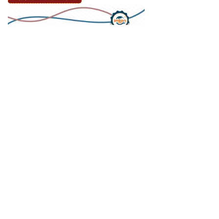
注全球门到门，一站式进口代理清关
服务！
1
分享到：
前一个：
无
后一个：
无
进口清关公司
进口清关流程
进口报关案例
苏州货代进口清关公司有哪些？江苏报关行排名前十
江苏苏州货代进口清关公司有哪些？
江苏报关行排名前十？我司进贸通，
是海关AEO高级认证报关行，2004年
2024-06-18