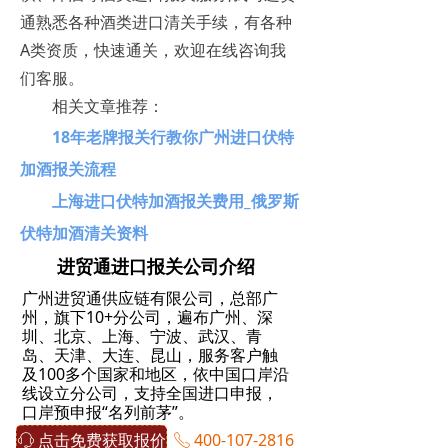
通熟悉各种酒类进口清关手续，有各种
A类资质，快速通关，欢迎在线咨询我
们客服。
相关文章推荐：
18年老牌报关行教你广州进口伏特
加酒报关流程
上海进口伏特加酒报关费用_俄罗斯
伏特加酒清关资料
进贸通进口报关公司介绍
广州进贸通供应链有限公司，总部广
州，旗下10+分公司，遍布广州、深
圳、北京、上海、宁波、武汉、青
岛、天津、大连、昆山，服务客户触
及100多个国家和地区，依中国口岸沿
线设立分公司，支持全国进口申报，
口岸预申报“名列前茅”。
点击免费获取报价
400-107-2816
ꁱ
进贸通，海关AEO高级认证企业，专
ꂅ