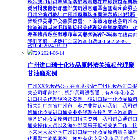
钱。我司进贸通成立20年来，代理过很多设备配件
一站式门到门，下面我们看看浙江宁波进口面料清
进口报关案例，总部在广州，全国有10家分公司，
关资料要提供哪些，我司进贸通，全国有10家分公
广州分公司地址：广州市海珠区新港东路148号邦
司（上海总部、广州、深圳、北京、宁波、武汉、
华环球贸易中心东翼22层，下面给大家分享广州南
青岛、天津、大连、昆山），印尼雅加达公司，有
沙港进口越南旧印刷机报关代理设备配件案例，欢
现关业务人员、报关人员、操作人员等500多人，
迎在线联系客服或留言来电400-107-2816。
在全国市场上主要和各大船东合作。欢迎在线咨询
我们客服，或拨打全国咨询电话400-662-6939。
넶
1050
2024-03-19
넶
729
2024-06-14
广州进口瑞士化妆品原料清关流程代理聚
甘油酯案例
广州XX化妆品公司在百度搜索“广州化妆品进口报
关公司哪家好”，找到我司进贸通，有20年化妆品
进口报关代理经验及案例，想进口瑞士化妆品原料
报关到广东省广州市，客户非常认可我们，我司进
贸通化妆品进口通关业务经理在接到客户咨询后，
准备好化妆品原料进口报关资料，我司进贸通进口
通关操作人员以及海外部同事开展相关的工作，接
下来为大家分享广州进口瑞士化妆品原料清关流程
代理聚甘油酯案例，如您有化妆品/化妆品半成品/