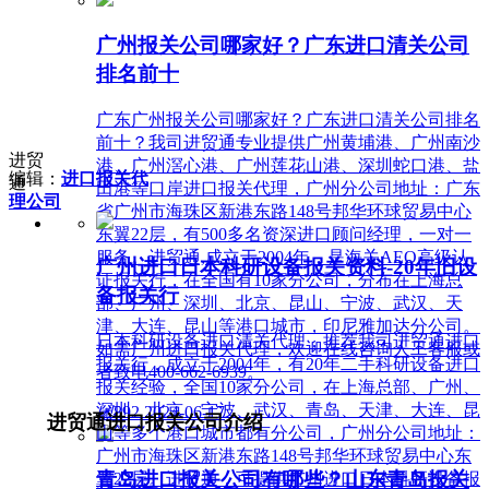
广州报关公司哪家好？广东进口清关公司
排名前十
广东广州报关公司哪家好？广东进口清关公司排名
前十？我司进贸通专业提供广州黄埔港、广州南沙
进贸
港、广州滘心港、广州莲花山港、深圳蛇口港、盐
编辑：
进口报关代
通
田港等口岸进口报关代理，广州分公司地址：广东
理公司
省广州市海珠区新港东路148号邦华环球贸易中心
东翼22层，有500多名资深进口顾问经理，一对一
服务。进贸通,成立于2004年，是海关AEO高级认
广州进口日本科研设备报关资料-20年旧设
证报关行，在全国有10家分公司，分布在上海总
备报关行
部、广州、深圳、北京、昆山、宁波、武汉、天
津、大连、昆山等港口城市，印尼雅加达分公司。
日本科研设备进口清关代理，推荐我司进贸通进口
如需广州进口报关代理，欢迎在线咨询人工客服或
报关行，成立于2004年，有20年二手科研设备进口
者致电400-662-6939。
报关经验，全国10家分公司，在上海总部、广州、
深圳、北京、宁波、武汉、青岛、天津、大连、昆
넶
892
2024-06-17
进贸通进口报关公司介绍
山等多个港口城市都有分公司，广州分公司地址：
广州市海珠区新港东路148号邦华环球贸易中心东
青岛进口报关公司有哪些？山东青岛报关
翼22层。进贸通，可提供广州进口日本科研设备报