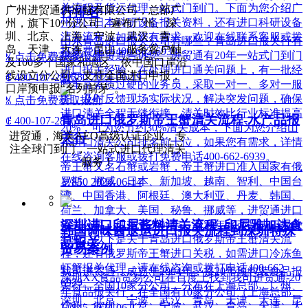
关流程及货运代理一站式门到门。下面为您介绍广
广州进贸通供应链有限公司，总部广
行排名
州进口日本科研设备报关资料，还有进口科研设备
州，旗下10+分公司，遍布广州、深
圳、北京、上海、宁波、武汉、青
清关流程，如果您有需求，欢迎在线联系客服或拨
山东青岛进口报关公司有哪些？青岛进口报关行有
岛、天津、大连、昆山，服务客户触
打免费电话400-662-6939。
很多，进贸通告诉您。进贸通有20年一站式门到门
ꁱ
点击免费获取报价
及100多个国家和地区，依中国口岸沿
进口报关经验，在处理进口通关问题上，有一批经
线设立分公司，支持全国进口申报，
넶
780
2024-06-19
ꂅ
400-107-2816
验丰富素质过硬的业务员，采取一对一、多对一服
口岸预申报“名列前茅”。
务，及时反馈现场实际状况，解决突发问题，确保
ꁱ
点击免费获取报价
进口清关全程无缝衔接，清关时效比行业标准提高
青岛进口俄罗斯帝王蟹清关流程-水产品报
ꂅ
400-107-2816
20%，可为您节约30%清关成本，下面为您介绍山
进贸通，海关AEO高级认证企业，专
关行
东进口清关公司排名前十位，如果您有需求，详情
注全球门到门，一站式进口代理清关
在线咨询客服或拨打免费电话400-662-6939。
服务！
帝王蟹又名石蟹或岩蟹，帝王蟹进口准入国家有俄
罗斯、挪威、日本、新加坡、越南、智利、中国台
넶
850
2024-06-14
湾、中国香港、阿根廷、澳大利亚、丹麦、韩国、
荷兰、加拿大、美国、秘鲁、挪威等，进贸通进口
深圳进口印尼酱料清关流程_印尼雅加达食
报关公司，成立于2004年，有20年水产品进口报关
韩国调味酱退运进口报关流程到深圳特殊
经验，以下是关于青岛进口俄罗斯帝王蟹清关流
品报关
贸易案例
程，还有俄罗斯帝王蟹进口关税，如需进口冷冻鱼
虾蟹报关代理，请在线咨询或拨打电话400-662-
我司进贸通，成立于2004年，是20年预包装食品报
深圳XX食品贸易公司在百度上找到我司进贸通-20
6939。
关行，全国10家分公司，分布在上海总部、广州、
年食品报关行，在全国有10家分公司（上海总部、
深圳、北京、宁波、武汉、青岛、天津、大连、昆
广州、深圳、北京、宁波、武汉、青岛、天津、大
넶
845
2024-06-17