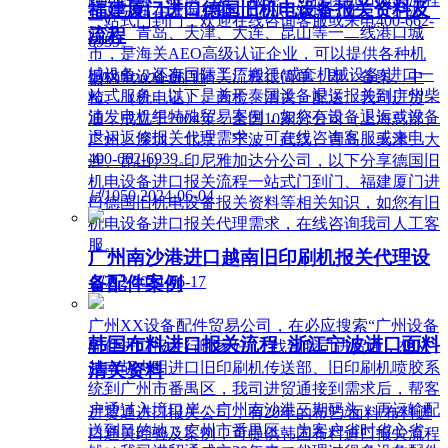
福建厦门进口德国旧机电设备报关资料及
司，分布在上海总部、广州、深圳、北京、宁波、
一站式门到门，欢迎在线咨询客服或来电400-662-
武汉、青岛、天津、大连、昆山等一二线港口城
流程
6939。
市，是海关AEO高级认证企业，可以提供各种机
械设备，还有国际工厂搬迁(成套机械设备)进口一
旧机电设备进口清关流程很简单，即：备案、中
넶
597
2024-06-13
站式服务。以下是关于泰国设备退运报关到广州柴
检、（机电证）、商检、清关、配送。我司进贸
油发电机组特殊贸易案例，如您有设备退运或设备
通，成立于2004年，全国10家分公司（上海总部、
退运返修报关代理需求，可在线咨询客服或来电
广州、深圳、北京、宁波、武汉、青岛、天津、大
400-662-6939。
连、昆山），印尼雅加达分公司，以下分享德国旧
机电设备进口报关流程一站式门到门、福建厦门进
넶
1050
2024-06-04
口德国旧机电设备报关资料等相关知识，如您有旧
机电设备进口报关代理需求，在线咨询我司人工客
服。
广州南沙港进口越南旧印刷机报关代理设
备配件案例
넶
712
2024-06-17
广州XX设备配件贸易公司，在必应搜索“广州设备
韩国布料进口报关流程_浙江宁波进口面料
配件进口报关行哪家好”，找到我司进贸通，想从
越南胡志明进口旧印刷机传送部、旧印刷机喷胶系
清关资料
统到广州市番禺区，我司进贸通接到需求后，帮客
户通过入境口岸：广州南沙港三期码头，再运输配
进贸通进口报关公司，有20年的布艺/面料/布料进
送到目的地：广州市番禺区，为客户省时省心省
口通关经验及案例，可提供韩国布料进口报关流程