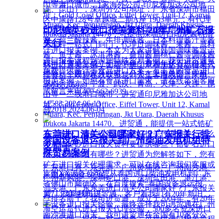
山等港口城市，1家海外公司-印尼雅加达公司地
连、昆山），深圳分公司地址：广东省深圳市福田
址：Gold Coast Office, Eiffel Tower, Unit 12, Kamal
区中康路128号卓越城二期A座 1903单元，有代理
Muara, Kec. Penjaringan, Jkt Utara, Daerah Khusus
印尼锆英砂进口报关资料-20年广州矿石报
过番茄酱、白酱汁、蛋黄酱、泰国黑胡椒酱、沙茶
Ibukota Jakarta 14470，可提供深圳进口印尼酱料清
酱、荷兰酸辣酱、牛排调味酱、日本料理酱汁等酱
关行
关流程一站式门到门，代理过调味酱、果酱、原料
汁进口报关案例，本文为大家讲解韩国调味酱退运
酱、鱼子酱、冰淇淋酱、番茄酱扁桃仁酱等调味酱
进口报关流程到深圳特殊贸易案例，我司进贸通可
我司进贸通，成立于2004年，有20年矿石进口通关
料进口通关案例，如需了解印尼雅加达食品报关代
免费提供酱汁等食品进口方案，有丰富的食品进口
经验，全国10家分公司，分布在上海总部、广州、
理资料，欢迎在线联系我们人工客服或留言来电
报关案例，如您有食品进口需求，请在线咨询客服
深圳、北京、宁波、武汉、青岛、天津、大连、昆
400-662-6939。
或留言来电400-662-6939。
山等一二线港口城市，进贸通印尼雅加达公司地
넶
583
2024-06-13
址：Gold Coast Office, Eiffel Tower, Unit 12, Kamal
넶
2018
2024-06-04
Muara, Kec. Penjaringan, Jkt Utara, Daerah Khusus
Ibukota Jakarta 14470。进贸通，能提供一站式锆矿
东莞进口清关公司哪家好？广东报关行排
石、锆粉、锆矿砂等矿石进口报关代理服务，那么
泰国设备退运报关到广州柴油发电机组特
印尼锆英砂进口报关资料要提供哪些？锆矿石进口
名前十
殊贸易案例
报关注意事项有哪些？进贸通为您解答如下，您有
矿石进口报关代理需求，可以在线咨询我们客服或
广东港口有：东莞港、广州黄埔港、广州南沙港、
广州XX设备公司想从泰国进口柴油发电机到广东
来电400-662-6939。
广州新风港、深圳蛇口港、深圳盐田港、湛江港、
省佛山市顺德区，在百度搜索“泰国设备退运报
汕头港，广东东莞进口清关公司哪家好？广东报关
넶
713
2024-06-17
关”，找到我司进贸通，客户看我们有20年新旧二
行排名前十？我司进贸通，成立于2004年，有20年
手设备进口报关经验，最终选择我司进贸通在广州
海空运货代进口报关代理经验，500多名资深进口
南沙港进口清关。我司进贸通在全国有10家分公
顾问经理，提供一对一服务，可提供进口报关流程