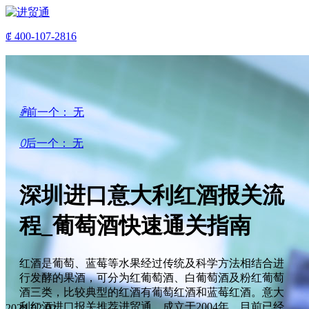
ꂅ
400-107-2816
首页
服务内容
行业方案
ꄴ
前一个：
全国网点
无
联系我们
ꄲ
后一个：
无
深圳进口意大利红酒报关流
程_葡萄酒快速通关指南
红酒是葡萄、蓝莓等水果经过传统及科学方法相结合进
行发酵的果酒，可分为红葡萄酒、白葡萄酒及粉红葡萄
酒三类，比较典型的红酒有葡萄红酒和蓝莓红酒。意大
利红酒进口报关推荐进贸通，成立于2004年，目前已经
2024-02-02