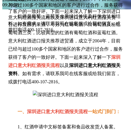
09:20:38
与超过100多个国家和地区的客户进行过合作，服务获得
了客户的一致好评。下面一起来深入了解一下深圳进口
红酒是葡萄、蓝莓等水果经过传统及科学方法相结
意大利红酒报关流程以及深圳进口意大利红酒报关资
料。如有需求，请联系我司在线客服或给我们留言，或
合进行发酵的果酒，可分为红葡萄酒、白葡萄酒及粉红
拨打电话400-107-2816。
葡萄酒三类，比较典型的红酒有葡萄红酒和蓝莓红酒。
意大利红酒进口报关推荐进贸通，成立于2004年，目前
已经与超过100多个国家和地区的客户进行过合作，服务
获得了客户的一致好评。下面一起来深入了解一下
深圳
进口意大利红酒报关流程
以及
深圳进口意大利红酒报关
资料
。如有需求，请联系我司在线客服或给我们留言，
或拨打电话400-107-2816。
一、
深圳进口意大利红酒报关流程
一站式门到门：
1、红酒申请中文标签备案和食品收发货人备案。